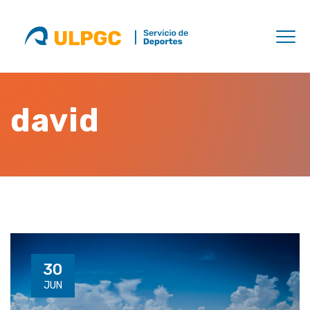
david
30
JUN