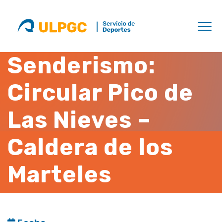
Senderismo:
Circular Pico de
Las Nieves –
Caldera de los
Marteles